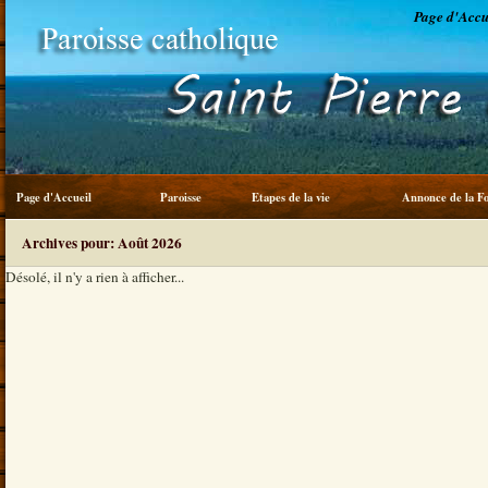
Page d'Accu
Page d'Accueil
Paroisse
Etapes de la vie
Annonce de la Fo
Service du frère
Archives pour: Août 2026
Désolé, il n'y a rien à afficher...