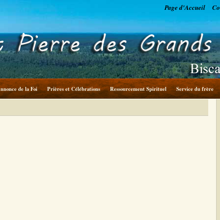
Page d'Accueil
Co
nnonce de la Foi
Prières et Célébrations
Ressourcement Spirituel
Service du frère