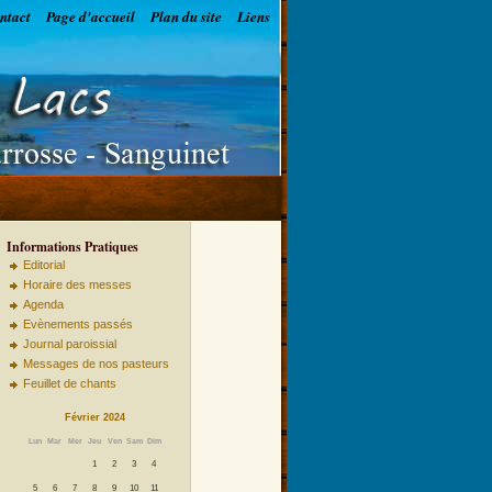
ntact
Page d'accueil
Plan du site
Liens
Informations Pratiques
Editorial
Horaire des messes
Agenda
Evènements passés
Journal paroissial
Messages de nos pasteurs
Feuillet de chants
Février 2024
Lun
Mar
Mer
Jeu
Ven
Sam
Dim
1
2
3
4
5
6
7
8
9
10
11