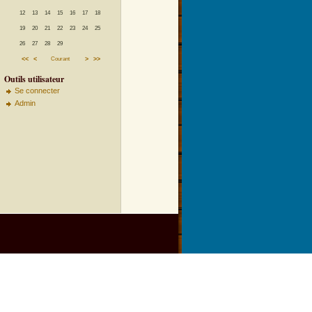
12
13
14
15
16
17
18
19
20
21
22
23
24
25
26
27
28
29
<<
<
Courant
>
>>
Outils utilisateur
Se connecter
Admin