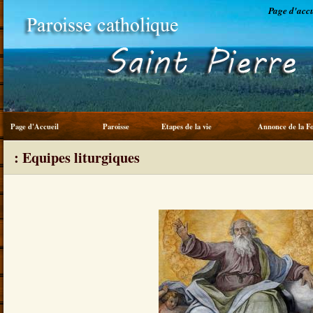
Page d'accu
Page d'Accueil
Paroisse
Etapes de la vie
Annonce de la Fo
: Equipes liturgiques
Service du frère