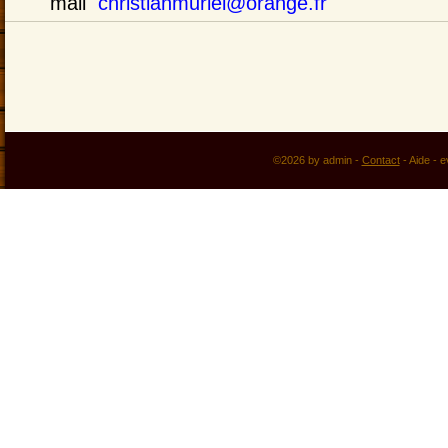
mail
christianmuriel@orange.fr
©2026 by admin -
Contact
-
Aide
-
e