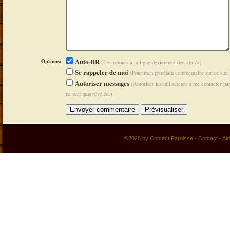
Options:
Auto-BR
(Les retours à la ligne deviennent des <br />)
Se rappeler de moi
(Pour mon prochain commentaire sur ce site)
Autoriser messages
(Autoriser les utilisateurs à me contacter p
pas
ne sera
révélée.)
©2026 by Contact Paroisse -
Contact
-
Ai