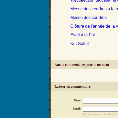
Récollection diocésain
Messe des cendres à la m
Messe des cendres
Clôture de l'année de la 
Eveil à la Foi
Km-Soleil
Aucun commentaire pour le moment
Laisser un commentaire
Nom:
Email:
pas
Votre adresse email ne sera
révélée 