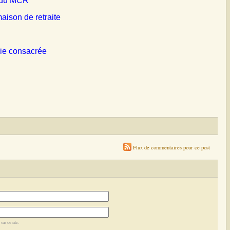
e du MCR
aison de retraite
vie consacrée
Flux de commentaires pour ce post
sur ce site.