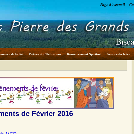
Page d'Accueil
Co
nnonce de la Foi
Prières et Célébrations
Ressourcement Spirituel
Service du frère
ents de Février 2016