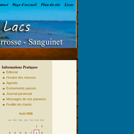
ntact
Page d'accueil
Plan du site
Liens
Informations Pratiques
Editorial
Horaire des messes
Agenda
Evènements passés
Journal paroissial
Messages de nos pasteurs
Feuillet de chants
Août 2026
Lun
Mar
Mer
Jeu
Ven
Sam
Dim
1
2
3
4
5
6
7
8
9