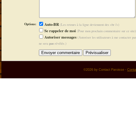
Options:
Auto-BR
(Les retours à la ligne deviennent des <br />)
Se rappeler de moi
(Pour mon prochain commentaire sur ce site)
Autoriser messages
(Autoriser les utilisateurs à me contacter p
pas
ne sera
révélée.)
©2026 by Contact Paroisse -
Conta