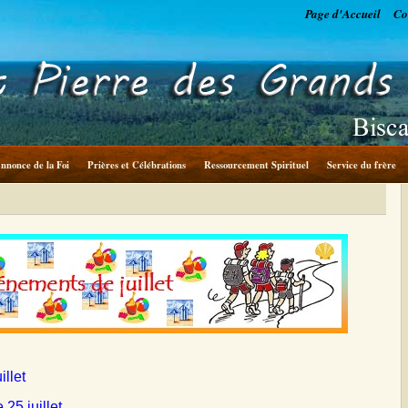
Page d'Accueil
Co
nnonce de la Foi
Prières et Célébrations
Ressourcement Spirituel
Service du frère
llet
 25 juillet