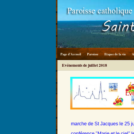
Page d'Accueil
Paroisse
Etapes de la vie
A
Evénements de juillet 2018
marche de St Jacques le 25 jui
conférence "Marie et le ciel" le