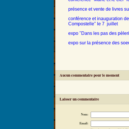
présence et vente de livres s
conférence et inauguration de
Compostelle" le 7 juillet
expo "Dans les pas des pèler
expo sur la présence des soe
Aucun commentaire pour le moment
Laisser un commentaire
Nom:
Email: