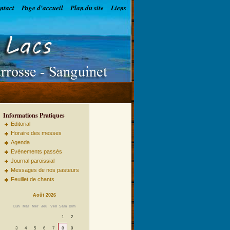
ntact
Page d'accueil
Plan du site
Liens
Informations Pratiques
Editorial
Horaire des messes
Agenda
Evènements passés
Journal paroissial
Messages de nos pasteurs
Feuillet de chants
Août 2026
Lun
Mar
Mer
Jeu
Ven
Sam
Dim
1
2
3
4
5
6
7
8
9