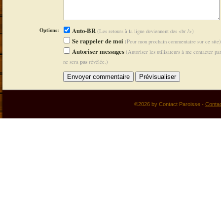
Options:
Auto-BR
(Les retours à la ligne deviennent des <br />)
Se rappeler de moi
(Pour mon prochain commentaire sur ce site)
Autoriser messages
(Autoriser les utilisateurs à me contacter p
pas
ne sera
révélée.)
©2026 by Contact Paroisse -
Conta