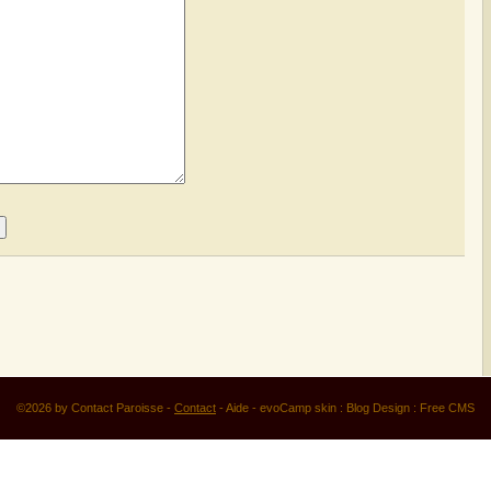
©2026 by Contact Paroisse -
Contact
-
Aide
-
evoCamp skin
:
Blog Design
:
Free CMS