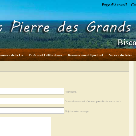
Page d'Accueil
Co
nnonce de la Foi
Prières et Célébrations
Ressourcement Spirituel
Service du frère
Votre nom.
pas
Votre adresse email. (Ne sera
affichée sur ce site.)
Sujet de votre message.