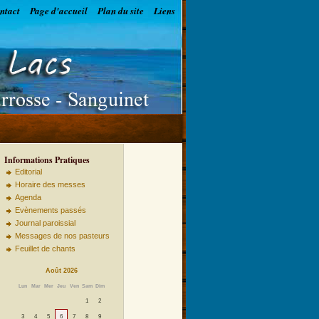
ntact
Page d'accueil
Plan du site
Liens
Informations Pratiques
Editorial
Horaire des messes
Agenda
Evènements passés
Journal paroissial
Messages de nos pasteurs
Feuillet de chants
Août 2026
Lun
Mar
Mer
Jeu
Ven
Sam
Dim
1
2
3
4
5
6
7
8
9