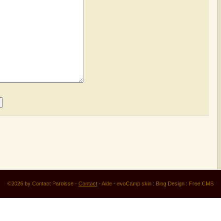
©2026 by Contact Paroisse -
Contact
-
Aide
-
evoCamp skin
:
Blog Design
:
Free CMS