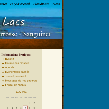
ntact
Page d'accueil
Plan du site
Liens
Informations Pratiques
Editorial
Horaire des messes
Agenda
Evènements passés
Journal paroissial
Messages de nos pasteurs
Feuillet de chants
Août 2026
Lun
Mar
Mer
Jeu
Ven
Sam
Dim
1
2
3
4
5
6
7
8
9