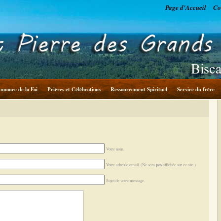
Page d'Accueil
Co
nnonce de la Foi
Prières et Célébrations
Ressourcement Spirituel
Service du frère
Votre nom.
pas
Votre adresse email. (Ne sera
affichée sur ce site.)
Sujet de votre message.