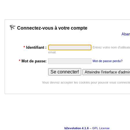
Connectez-vous à votre compte
Aban
*
Identifiant :
Entrez votre nom d'utilisat
email.
*
Mot de passe:
Mot de passe perdu?
Vous devrez accepter les cookies pour pouvoir vous connecte
b2evolution 4.1.6
–
GPL License