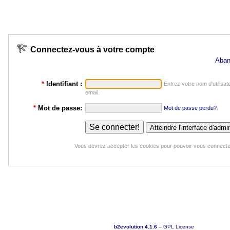
Connectez-vous à votre compte
Aban
*
Identifiant :
Entrez votre nom d'utilisat
email.
*
Mot de passe:
Mot de passe perdu?
Vous devrez accepter les cookies pour pouvoir vous connecte
b2evolution 4.1.6
–
GPL License