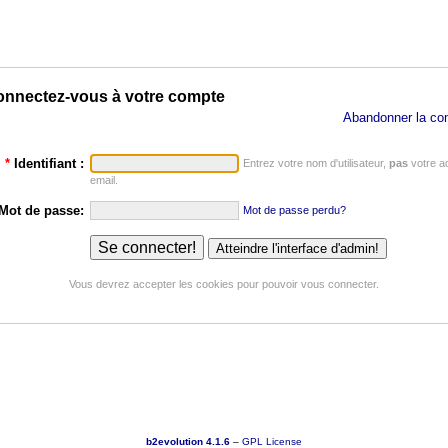
nnectez-vous à votre compte
Abandonner la co
*
Identifiant :
Entrez votre nom d'utilisateur,
pas
votre a
email.
Mot de passe:
Mot de passe perdu?
Vous devrez accepter les cookies pour pouvoir vous connecter.
b2evolution 4.1.6
–
GPL License