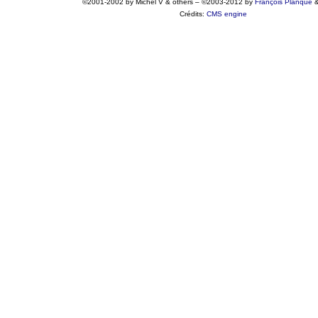
©2001-2002 by Michel V & others
–
©2003-2012 by
François
Planque
Crédits:
CMS engine