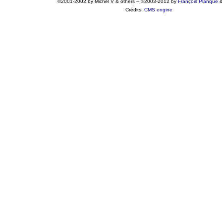
©2001-2002 by Michel V & others
–
©2003-2012 by
François
Planque
Crédits:
CMS engine