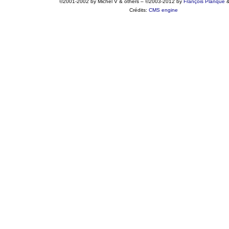
©2001-2002 by Michel V & others
–
©2003-2012 by
François
Planque
Crédits:
CMS engine